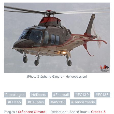
(Photo Stéphane Gimard - Helicopassion)
Reportages
Héliports
#Ecureuil
#EC130
#EC135
#EC145
#Dauphin
#AW109
#Gendarmerie
Images :
Stéphane Gimard
— Rédaction : André Bour •
Crédits &