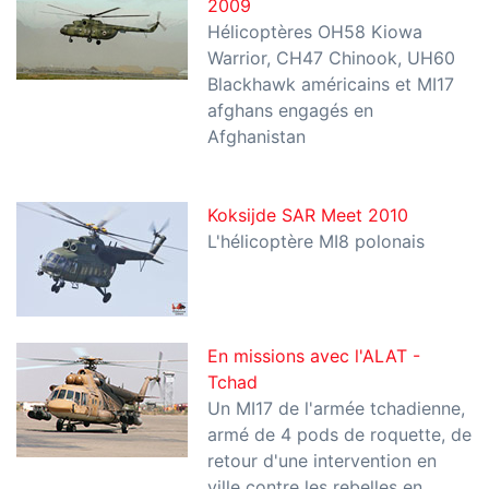
2009
Hélicoptères OH58 Kiowa
Warrior, CH47 Chinook, UH60
Blackhawk américains et MI17
afghans engagés en
Afghanistan
Koksijde SAR Meet 2010
L'hélicoptère MI8 polonais
En missions avec l'ALAT -
Tchad
Un MI17 de l'armée tchadienne,
armé de 4 pods de roquette, de
retour d'une intervention en
ville contre les rebelles en