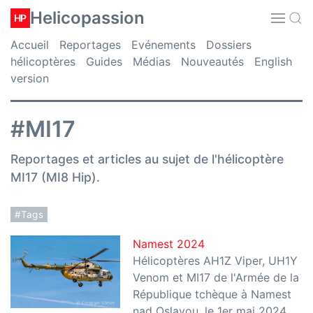
Helicopassion
HP
Accueil
Reportages
Evénements
Dossiers
hélicoptères
Guides
Médias
Nouveautés
English
version
#MI17
Reportages et articles au sujet de l'hélicoptère
MI17 (MI8 Hip).
#Tags
Namest 2024
Hélicoptères AH1Z Viper, UH1Y
Venom et MI17 de l'Armée de la
République tchèque à Namest
nad Oslavou, le 1er mai 2024