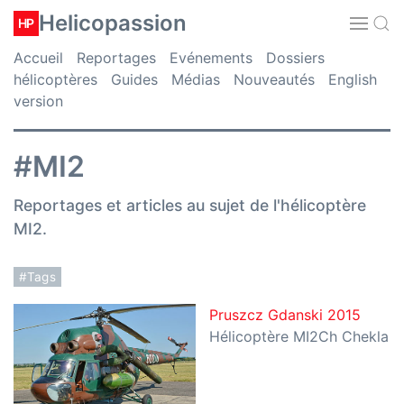
Helicopassion
HP
Accueil
Reportages
Evénements
Dossiers
hélicoptères
Guides
Médias
Nouveautés
English
version
#MI2
Reportages et articles au sujet de l'hélicoptère
MI2.
#Tags
Pruszcz Gdanski 2015
Hélicoptère MI2Ch Chekla