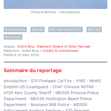
(Photo André Bour - Helicopassion)
Evénements
Monde
HAI Heli Expo 2024
#EC145
#Secours
Images :
André Bour
,
Stéphane Gimard
et
Gilles Paccalet
-
Rédaction : André Bour •
Crédits & contributeurs
Publié le 19 mars 2024
Sommaire du reportage
Introduction
-
S70 Firehawk Cal Fire
-
H160
-
MH65
Dolphin US Coastguard
-
CH47 Chinook ROTAK
-
H125 Kern County Sheriff
-
MD500 Pomona Police
Department
-
MD530 Huntington Beach Police
Department
-
Robinson R66 Police
-
MD500
Enforcement Aviation Services
-
S70 Seaview