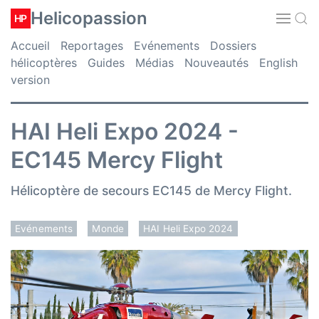
Helicopassion
HP
Accueil
Reportages
Evénements
Dossiers
hélicoptères
Guides
Médias
Nouveautés
English
version
HAI Heli Expo 2024 -
EC145 Mercy Flight
Hélicoptère de secours EC145 de Mercy Flight.
Evénements
Monde
HAI Heli Expo 2024