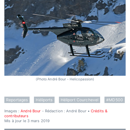
(Photo André Bour - Helicopassion)
Reportages
Héliports
Héliport Courchevel
#MD500
Images :
André Bour
- Rédaction : André Bour •
Crédits &
contributeurs
Mis à jour le 3 mars 2019