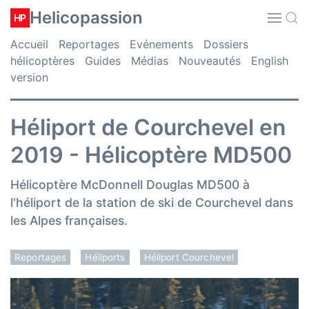
Helicopassion
HP
Accueil
Reportages
Evénements
Dossiers
hélicoptères
Guides
Médias
Nouveautés
English
version
Héliport de Courchevel en
2019 - Hélicoptère MD500
Hélicoptère McDonnell Douglas MD500 à
l'héliport de la station de ski de Courchevel dans
les Alpes françaises.
Reportages
Héliports
Héliport Courchevel