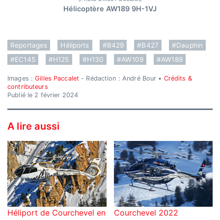
Hélicoptère AW189 9H-1VJ
Reportages
Héliports
#B429
#B427
#Dauphin
#EC145
#H125
#H130
#AW109
#AW189
Images :
Gilles Paccalet
- Rédaction : André Bour •
Crédits &
contributeurs
Publié le 2 février 2024
A lire aussi
Héliport de Courchevel en
Courchevel 2022