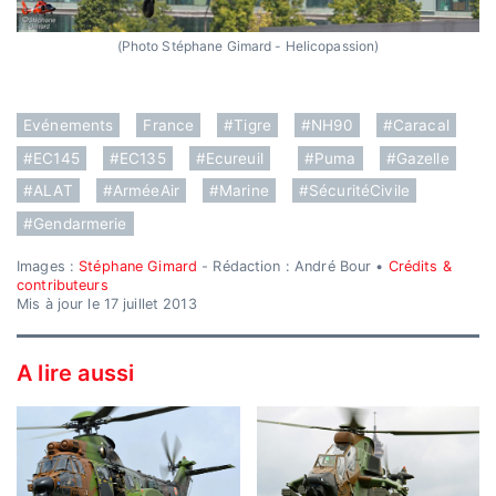
(Photo Stéphane Gimard - Helicopassion)
Evénements
France
#Tigre
#NH90
#Caracal
#EC145
#EC135
#Ecureuil
#Puma
#Gazelle
#ALAT
#ArméeAir
#Marine
#SécuritéCivile
#Gendarmerie
Images :
Stéphane Gimard
- Rédaction : André Bour •
Crédits &
contributeurs
Mis à jour le 17 juillet 2013
A lire aussi