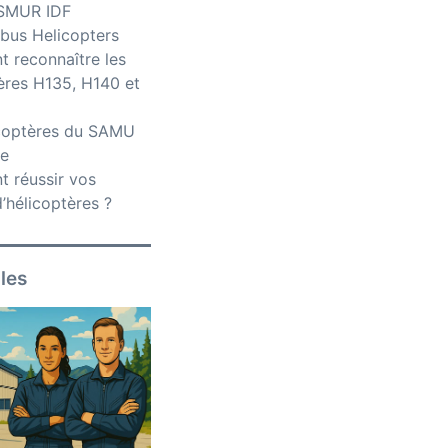
iSMUR IDF
bus Helicopters
 reconnaître les
ères H135, H140 et
icoptères du SAMU
ce
 réussir vos
’hélicoptères ?
iles