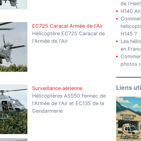
de l’Hel
H140 Air
Comment
EC725 Caracal Armée de l'Air
hélicopt
Hélicoptère EC725 Caracal de
H145 ?
l'Armée de l'Air
Les hél
en Fran
Comment
photos d
Liens ut
Surveillance aérienne
Hélicoptères AS550 Fennec de
l'Armée de l'Air et EC135 de la
Gendarmerie