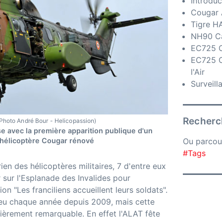
Introduc
Cougar 
Tigre H
NH90 C
EC725 C
EC725 C
l'Air
Surveill
Recherch
Photo André Bour - Helicopassion)
se avec la première apparition publique d'un
hélicoptère Cougar rénové
Ou parcou
#Tags
rien des hélicoptères militaires, 7 d'entre eux
 sur l'Esplanade des Invalides pour
ion "Les franciliens accueillent leurs soldats".
ieu chaque année depuis 2009, mais cette
lièrement remarquable. En effet l'ALAT fête