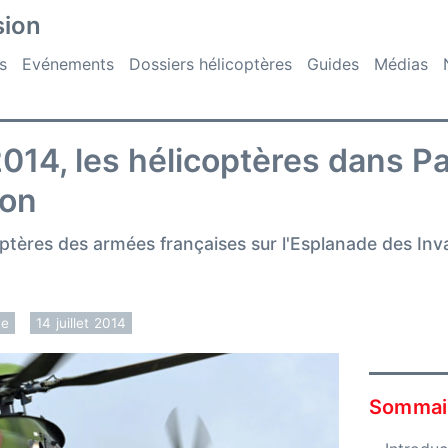
sion
s
Evénements
Dossiers hélicoptères
Guides
Médias
 2014, les hélicoptères dans Pa
ion
ptères des armées françaises sur l'Esplanade des Inval
ce
14 juillet 2014
Sommai