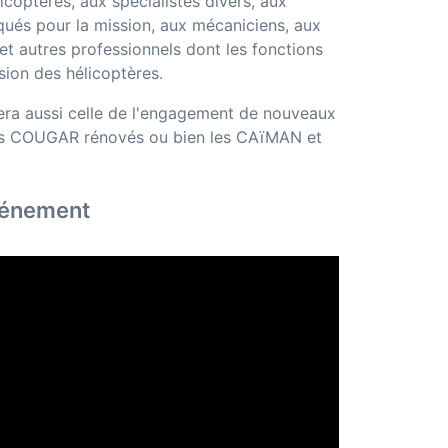
icoptères, aux spécialistes divers, aux
s pour la mission, aux mécaniciens, aux
et autres professionnels dont les fonctions
sion des hélicoptères.
era aussi celle de l'engagement de nouveaux
es COUGAR rénovés ou bien les CAïMAN et
vénement