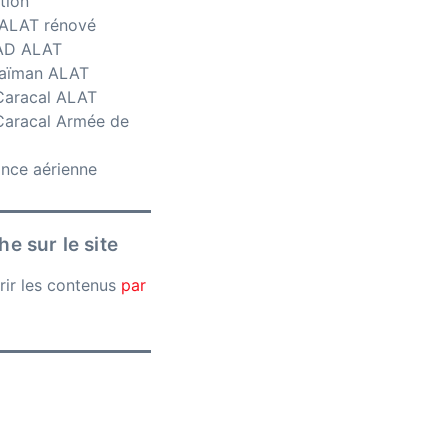
tion
ALAT rénové
AD ALAT
aïman ALAT
aracal ALAT
aracal Armée de
ance aérienne
e sur le site
rir les contenus
par