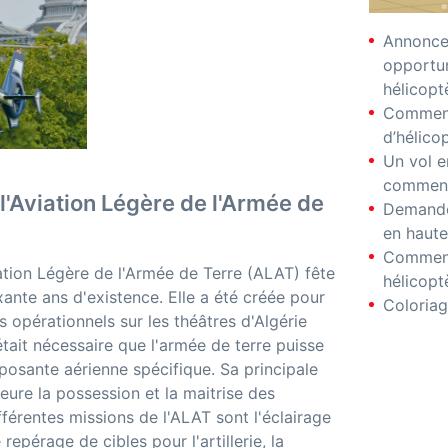
Annonces
opportu
hélicopt
Comment
d’hélico
Un vol e
comment
l'Aviation Légère de l'Armée de
Demande
en haute
Comment
ation Légère de l'Armée de Terre (ALAT) fête
hélicopt
xante ans d'existence. Elle a été créée pour
Coloriag
ns opérationnels sur les théâtres d'Algérie
 était nécessaire que l'armée de terre puisse
osante aérienne spécifique. Sa principale
eure la possession et la maitrise des
fférentes missions de l'ALAT sont l'éclairage
 repérage de cibles pour l'artillerie, la