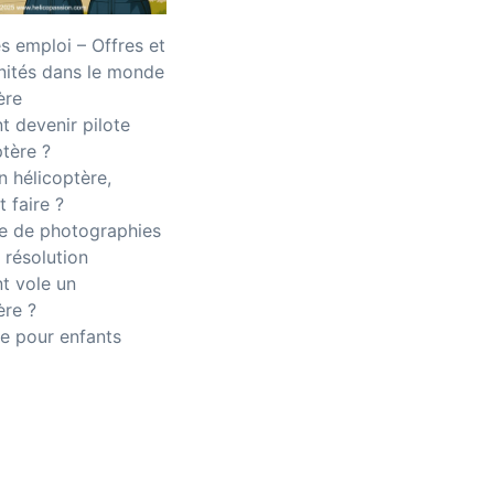
 emploi – Offres et
nités dans le monde
ère
 devenir pilote
ptère ?
n hélicoptère,
 faire ?
 de photographies
 résolution
 vole un
ère ?
e pour enfants