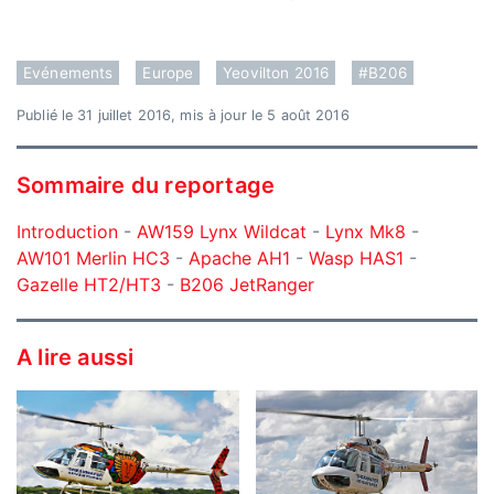
Evénements
Europe
Yeovilton 2016
#B206
Publié le 31 juillet 2016, mis à jour le 5 août 2016
Sommaire du reportage
Introduction
-
AW159 Lynx Wildcat
-
Lynx Mk8
-
AW101 Merlin HC3
-
Apache AH1
-
Wasp HAS1
-
Gazelle HT2/HT3
-
B206 JetRanger
A lire aussi