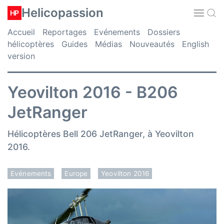
Helicopassion
HP
Accueil
Reportages
Evénements
Dossiers
hélicoptères
Guides
Médias
Nouveautés
English
version
Yeovilton 2016 - B206
JetRanger
Hélicoptères Bell 206 JetRanger, à Yeovilton
2016.
Evénements
Europe
Yeovilton 2016