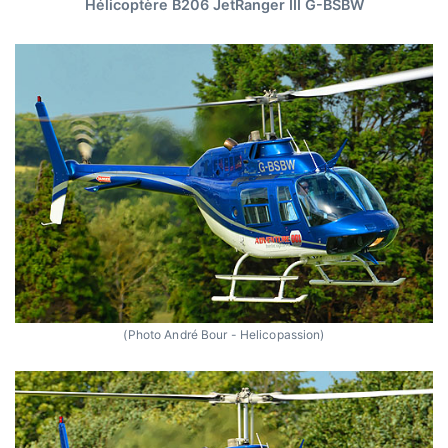
Hélicoptère B206 JetRanger III G-BSBW
(Photo André Bour - Helicopassion)