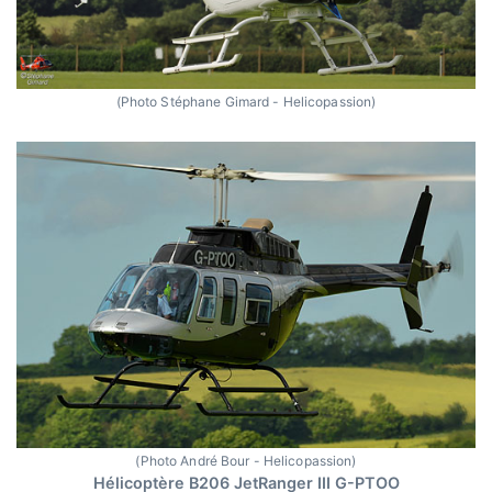
(Photo Stéphane Gimard - Helicopassion)
(Photo André Bour - Helicopassion)
Hélicoptère B206 JetRanger III G-PTOO