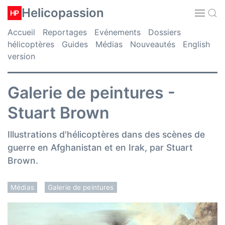
Helicopassion
HP
Accueil
Reportages
Evénements
Dossiers
hélicoptères
Guides
Médias
Nouveautés
English
version
Galerie de peintures -
Stuart Brown
Illustrations d'hélicoptères dans des scènes de
guerre en Afghanistan et en Irak, par Stuart
Brown.
Médias
Galerie de peintures