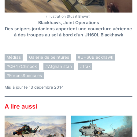
(Illustration Stuart Brown)
Blackhawk, Joint Operations
Des snipers jordaniens apportent une couverture aérienne
à des troupes au sol à bord d'un UH60L Blackhawk
Médias
Galerie de peintures
#UH60Blackhawk
#CH47Chinook
#Afghanistan
#Irak
#ForcesSpeciales
Mis à jour le 13 décembre 2014
A lire aussi