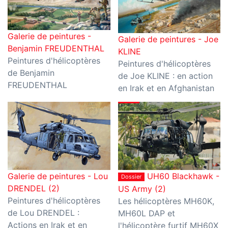
Galerie de peintures -
Galerie de peintures - Joe
Benjamin FREUDENTHAL
KLINE
Peintures d'hélicoptères
Peintures d'hélicoptères
de Benjamin
de Joe KLINE : en action
FREUDENTHAL
en Irak et en Afghanistan
Galerie de peintures - Lou
UH60 Blackhawk -
Dossier
DRENDEL (2)
US Army (2)
Peintures d'hélicoptères
Les hélicoptères MH60K,
de Lou DRENDEL :
MH60L DAP et
Actions en Irak et en
l'hélicoptère furtif MH60X