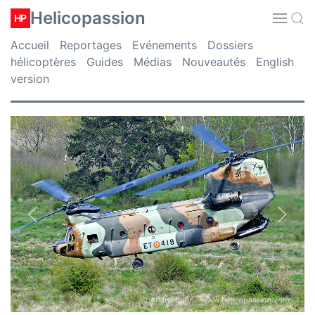
Helicopassion
HP
Accueil
Reportages
Evénements
Dossiers
hélicoptères
Guides
Médias
Nouveautés
English
version