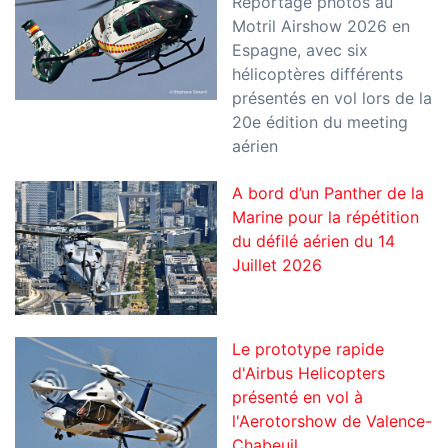
Reportage photos au
Motril Airshow 2026 en
Espagne, avec six
hélicoptères différents
présentés en vol lors de la
20e édition du meeting
aérien
A bord d’un Panther de la
Marine pour la répétition
du défilé aérien du 14
Juillet 2026
Le prototype rapide
d'Airbus Helicopters
présenté en vol à
l'Aerotorshow de Valence-
Chabeuil