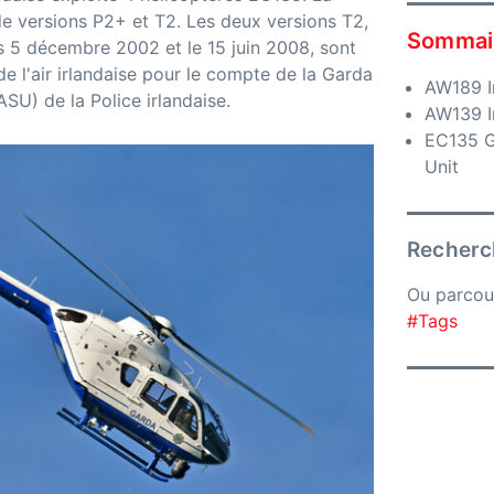
e versions P2+ et T2. Les deux versions T2,
Sommai
es 5 décembre 2002 et le 15 juin 2008, sont
e l'air irlandaise pour le compte de la Garda
AW189 I
SU) de la Police irlandaise.
AW139 Ir
EC135 G
Unit
Recherch
Ou parcou
#Tags