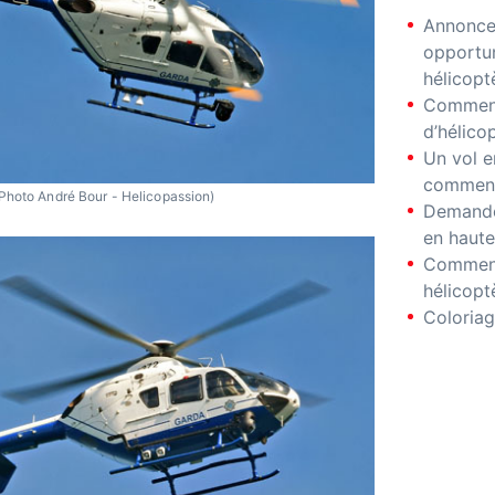
Annonces
opportu
hélicopt
Comment
d’hélico
Un vol e
comment
Photo André Bour - Helicopassion)
Demande
en haute
Comment
hélicopt
Coloriag