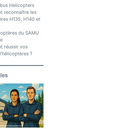
bus Helicopters
 reconnaître les
ères H135, H140 et
icoptères du SAMU
ce
 réussir vos
’hélicoptères ?
iles