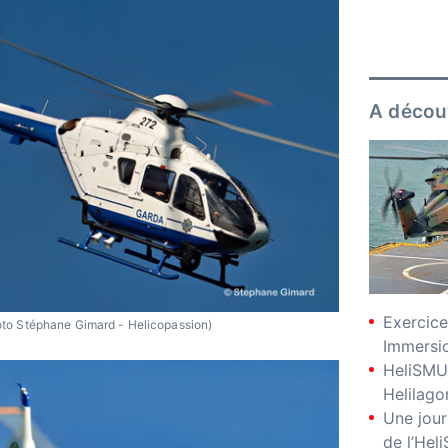
A décou
Exercice
to Stéphane Gimard - Helicopassion)
Immersio
HeliSMU
Helilago
Une jour
de l’Hel