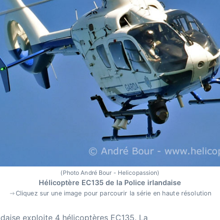
(Photo André Bour - Helicopassion)
Hélicoptère EC135 de la Police irlandaise
Cliquez sur une image pour parcourir la série en haute résolution
andaise exploite 4 hélicoptères EC135. La