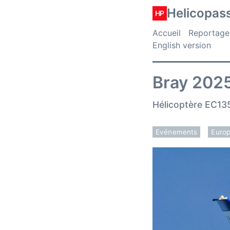
Helicopas
HP
Accueil
Reportage
English version
Bray 2025
Hélicoptère EC135 
Evénements
Euro