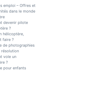
 emploi – Offres et
nités dans le monde
ère
 devenir pilote
ptère ?
n hélicoptère,
 faire ?
 de photographies
 résolution
 vole un
ère ?
e pour enfants