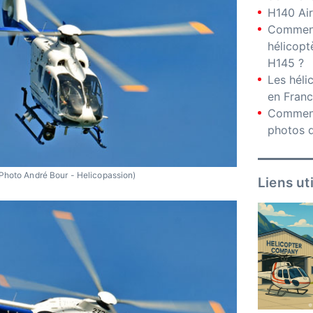
H140 Air
Comment
hélicopt
H145 ?
Les hél
en Fran
Comment
photos d
Photo André Bour - Helicopassion)
Liens ut