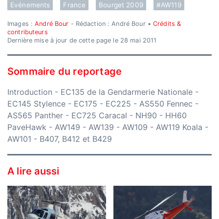
Evénements
France
Bourget 2009
#AW119
Images :
André Bour
- Rédaction : André Bour •
Crédits &
contributeurs
Dernière mise à jour de cette page le 28 mai 2011
Sommaire du reportage
Introduction
-
EC135 de la Gendarmerie Nationale
-
EC145 Stylence
-
EC175
-
EC225
-
AS550 Fennec
-
AS565 Panther
-
EC725 Caracal
-
NH90
-
HH60
PaveHawk
-
AW149
-
AW139
-
AW109
-
AW119 Koala
-
AW101
-
B407, B412 et B429
A lire aussi