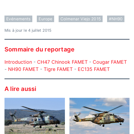
Evénements
Europe
Colmenar Viejo 2015
#NH90
Mis à jour le 4 juillet 2015
Sommaire du reportage
Introduction
-
CH47 Chinook FAMET
-
Cougar FAMET
-
NH90 FAMET
-
Tigre FAMET
-
EC135 FAMET
A lire aussi