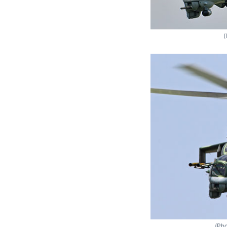
(
(Pho