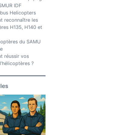
iSMUR IDF
bus Helicopters
 reconnaître les
ères H135, H140 et
icoptères du SAMU
ce
 réussir vos
’hélicoptères ?
iles