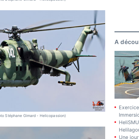
A décou
Exercice
Immersio
to Stéphane Gimard - Helicopassion)
HeliSMU
Helilago
Une jour