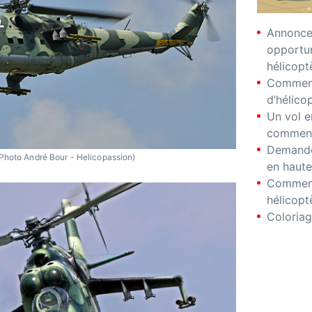
Annonces
opportu
hélicopt
Comment
d’hélico
Un vol e
comment
Demande
Photo André Bour - Helicopassion)
en haute
Comment
hélicopt
Coloriag