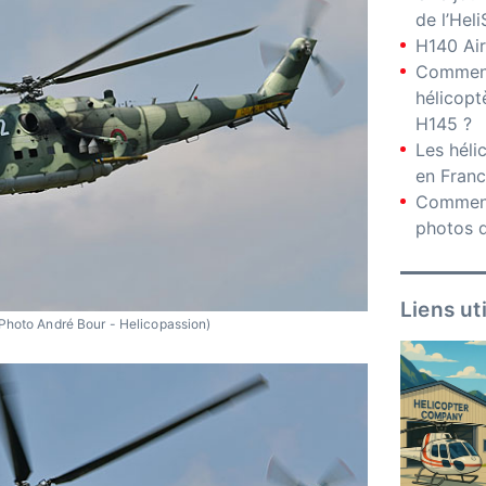
de l’Hel
H140 Air
Comment
hélicopt
H145 ?
Les hél
en Fran
Comment
photos d
Liens ut
Photo André Bour - Helicopassion)