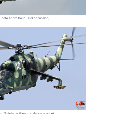
Photo André Bour - Helicopassion)
to Stéphane Gimard - Helicopassion)