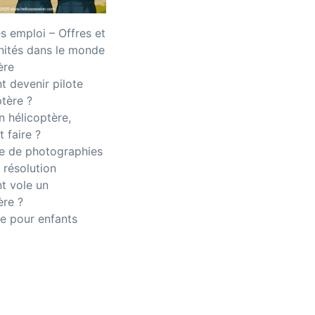
 emploi – Offres et
nités dans le monde
ère
 devenir pilote
ptère ?
n hélicoptère,
 faire ?
 de photographies
 résolution
 vole un
ère ?
e pour enfants