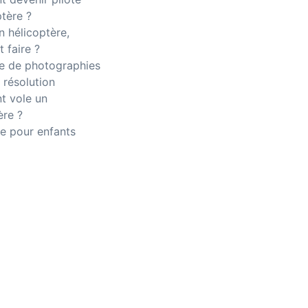
ptère ?
n hélicoptère,
 faire ?
 de photographies
 résolution
 vole un
ère ?
e pour enfants