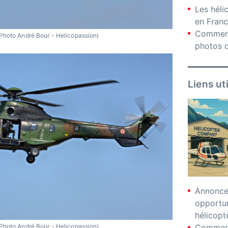
Les hél
en Fran
Comment
Photo André Bour - Helicopassion)
photos d
Liens ut
Annonces
opportu
hélicopt
Photo André Bour - Helicopassion)
Comment