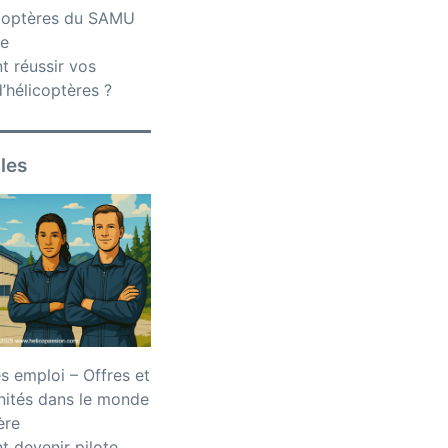
icoptères du SAMU
ce
 réussir vos
’hélicoptères ?
iles
 emploi – Offres et
nités dans le monde
ère
 devenir pilote