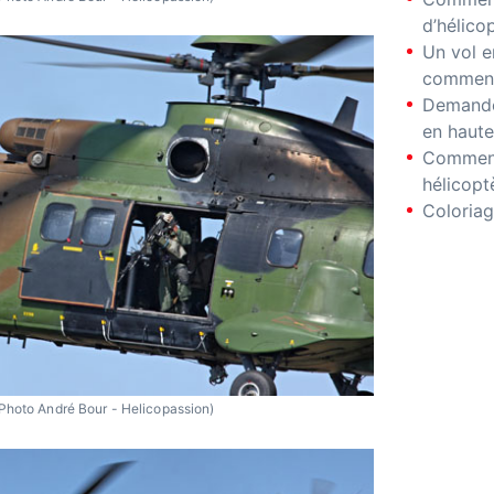
d’hélico
Un vol e
comment
Demande
en haute
Comment
hélicopt
Coloriag
Photo André Bour - Helicopassion)