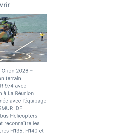
vrir
 Orion 2026 –
n terrain
R 974 avec
n à La Réunion
née avec l’équipage
iSMUR IDF
bus Helicopters
 reconnaître les
ères H135, H140 et