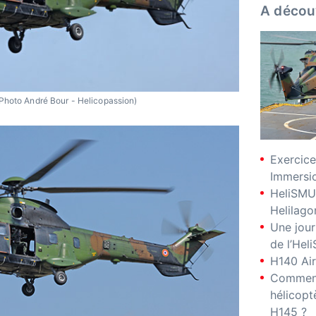
A décou
Photo André Bour - Helicopassion)
Exercice
Immersio
HeliSMU
Helilago
Une jour
de l’Hel
H140 Air
Comment
hélicopt
H145 ?