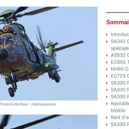
Sommai
Introduc
SA342 G
spéciale
AS532 
EC665 T
NH90 C
EC725 C
SA330 P
SA330 P
SA330 P
Ravitail
Photo André Bour - Helicopassion)
hostile
Raid d'ar
SA330 P