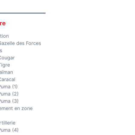
re
tion
azelle des Forces
s
Cougar
igre
aïman
aracal
uma (1)
uma (2)
uma (3)
lement en zone
tillerie
uma (4)