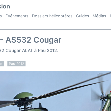
sion
s
Evénements
Dossiers hélicoptères
Guides
Médias
 - AS532 Cougar
532 Cougar ALAT à Pau 2012.
ce
Pau 2012