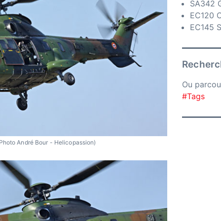
SA342 G
EC120 C
EC145 Sé
Recherch
Ou parcou
#Tags
Photo André Bour - Helicopassion)