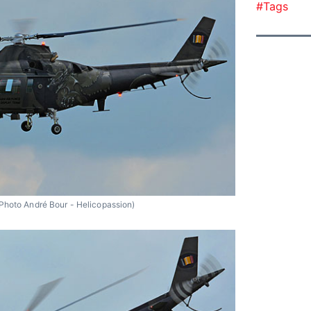
#Tags
Photo André Bour - Helicopassion)