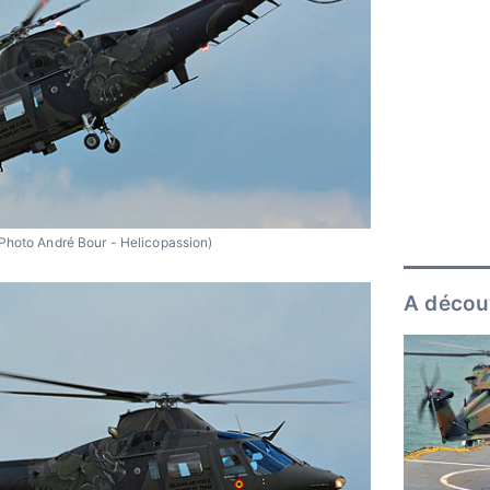
Photo André Bour - Helicopassion)
A décou