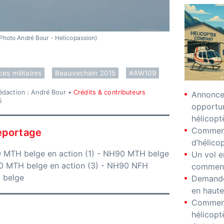
Photo André Bour - Helicopassion)
ces militaires
Beauvechain 2015
#AW109
édaction : André Bour •
Crédits & contributeurs
Annonces
5
opportu
hélicopt
Comment
eportage
d’hélico
MTH belge en action (1)
-
NH90 MTH belge
Un vol e
 MTH belge en action (3)
-
NH90 NFH
comment
 belge
Demande
en haute
Comment
hélicopt