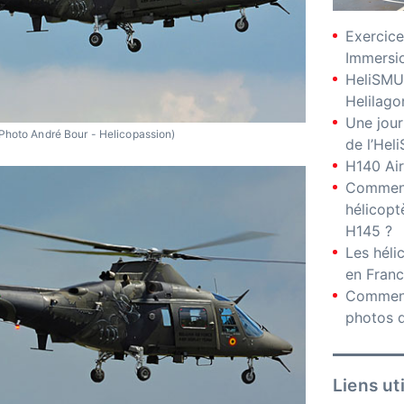
Exercice
Immersio
HeliSMU
Helilago
Une jour
Photo André Bour - Helicopassion)
de l’Hel
H140 Air
Comment
hélicopt
H145 ?
Les hél
en Fran
Comment
photos d
Liens ut