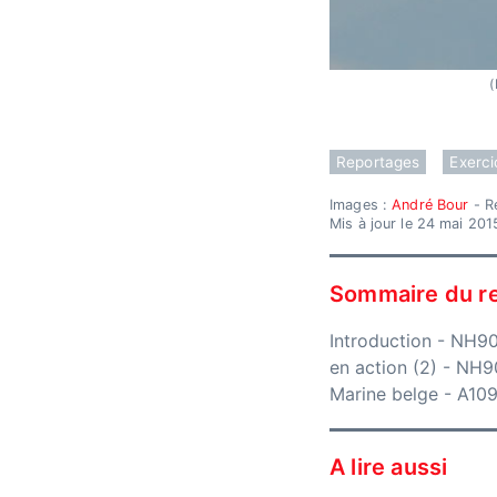
(
Reportages
Exerci
Images :
André Bour
- R
Mis à jour le 24 mai 201
Sommaire du r
Introduction
-
NH90 
en action (2)
-
NH90
Marine belge
-
A109
A lire aussi