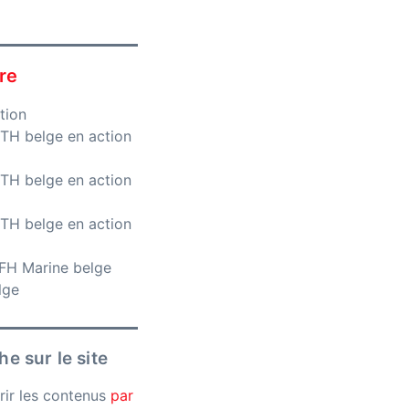
re
tion
H belge en action
H belge en action
H belge en action
H Marine belge
lge
e sur le site
rir les contenus
par