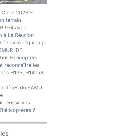
 Orion 2026 –
n terrain
R 974 avec
n à La Réunion
née avec l’équipage
iSMUR IDF
bus Helicopters
 reconnaître les
ères H135, H140 et
icoptères du SAMU
ce
 réussir vos
’hélicoptères ?
iles