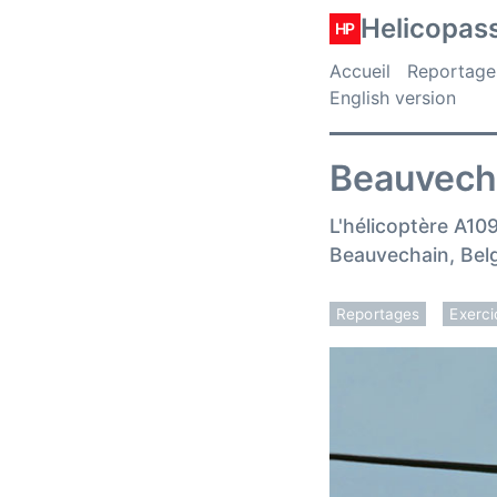
Helicopas
HP
Accueil
Reportage
English version
Beauvecha
L'hélicoptère A109
Beauvechain, Belg
Reportages
Exerci