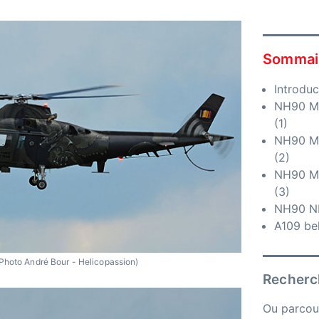
Sommai
Introduc
NH90 MT
(1)
NH90 MT
(2)
NH90 MT
(3)
NH90 NF
A109 be
Photo André Bour - Helicopassion)
Recherch
Ou parcou