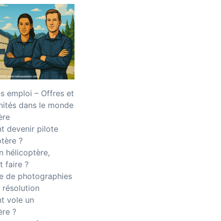
 emploi – Offres et
nités dans le monde
ère
 devenir pilote
ptère ?
n hélicoptère,
 faire ?
 de photographies
 résolution
 vole un
ère ?