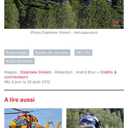
(Photo Stéphane Gimard - Helicopassion)
Reportages
Bases de secours
#EC145
#Gendarmerie
Images :
Stéphane Gimard
- Rédaction : André Bour •
Crédits &
contributeurs
Mis à jour le 26 août 2012
A lire aussi