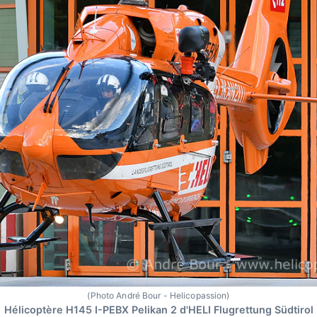
(Photo André Bour - Helicopassion)
Hélicoptère H145 I-PEBX Pelikan 2 d'HELI Flugrettung Südtirol