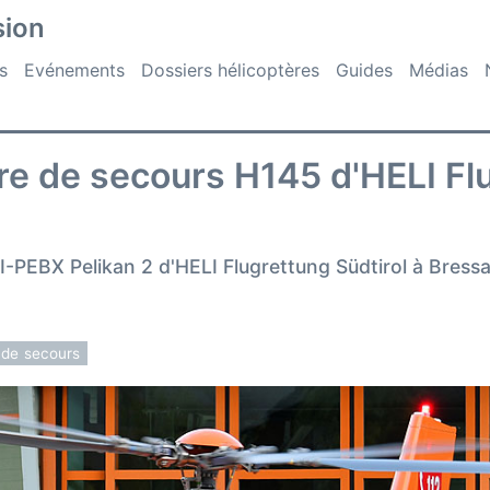
sion
s
Evénements
Dossiers hélicoptères
Guides
Médias
re de secours H145 d'HELI Fl
-PEBX Pelikan 2 d'HELI Flugrettung Südtirol à Bressan
 de secours