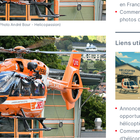
en Fran
Comment
photos d
Photo André Bour - Helicopassion)
Liens ut
Annonces
opportu
hélicopt
Comment
d’hélico