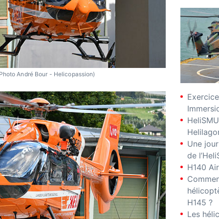
Photo André Bour - Helicopassion)
Exercice
Immersio
HeliSMU
Helilago
Une jour
de l’Hel
H140 Air
Comment
hélicopt
H145 ?
Les hél