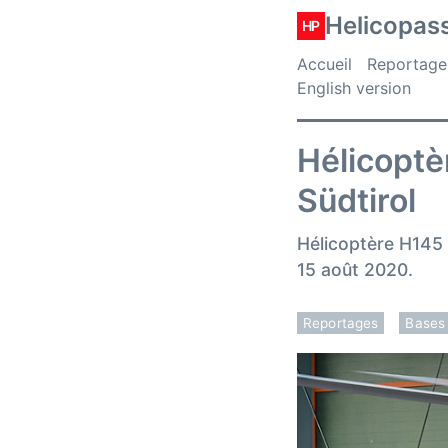
Helicopas
HP
Accueil
Reportage
English version
Hélicoptè
Südtirol
Hélicoptère H145 I
15 août 2020.
Reportages
Bases