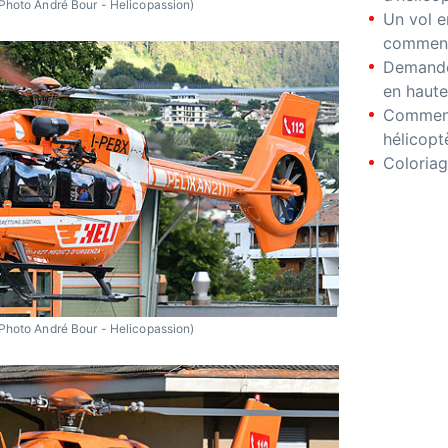
Photo André Bour - Helicopassion)
Un vol e
comment
Demande
en haute
Comment
hélicopt
Coloriag
Photo André Bour - Helicopassion)