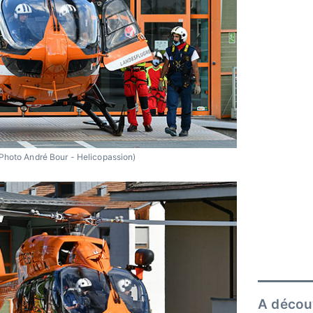
Photo André Bour - Helicopassion)
A décou