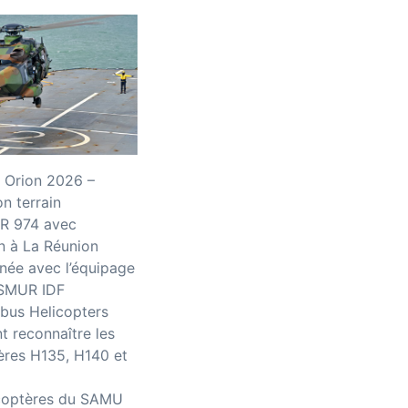
 Orion 2026 –
n terrain
R 974 avec
n à La Réunion
née avec l’équipage
iSMUR IDF
bus Helicopters
 reconnaître les
ères H135, H140 et
icoptères du SAMU