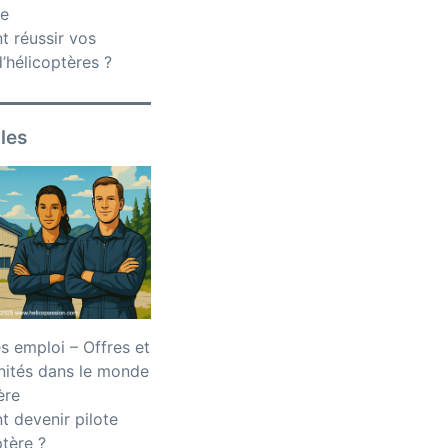
ce
 réussir vos
’hélicoptères ?
iles
 emploi – Offres et
nités dans le monde
ère
 devenir pilote
ptère ?