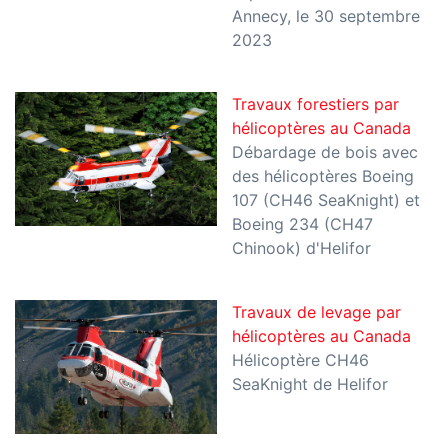
Annecy, le 30 septembre
2023
Travaux forestiers par
hélicoptères au Canada
Débardage de bois avec
des hélicoptères Boeing
107 (CH46 SeaKnight) et
Boeing 234 (CH47
Chinook) d'Helifor
Travaux de levage par
hélicoptères au Canada
Hélicoptère CH46
SeaKnight de Helifor