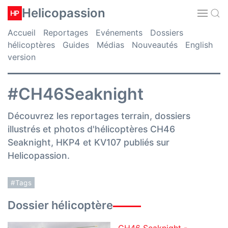
Helicopassion
HP
Accueil
Reportages
Evénements
Dossiers
hélicoptères
Guides
Médias
Nouveautés
English
version
#CH46Seaknight
Découvrez les reportages terrain, dossiers
illustrés et photos d'hélicoptères CH46
Seaknight, HKP4 et KV107 publiés sur
Helicopassion.
#Tags
Dossier hélicoptère
CH46 Seaknight -