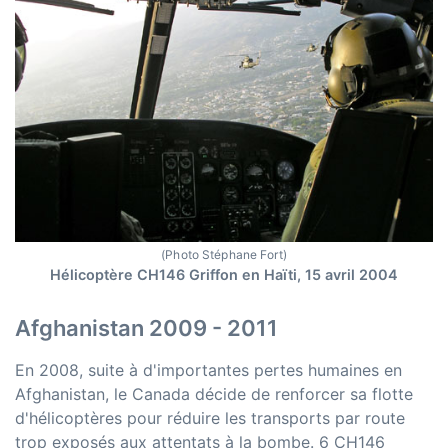
(Photo Stéphane Fort)
Hélicoptère CH146 Griffon en Haïti, 15 avril 2004
Afghanistan 2009 - 2011
En 2008, suite à d'importantes pertes humaines en
Afghanistan, le Canada décide de renforcer sa flotte
d'hélicoptères pour réduire les transports par route
trop exposés aux attentats à la bombe. 6 CH146