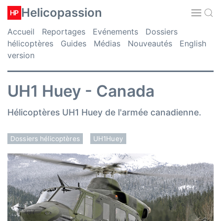
Helicopassion
HP
Accueil
Reportages
Evénements
Dossiers
hélicoptères
Guides
Médias
Nouveautés
English
version
UH1 Huey - Canada
Hélicoptères UH1 Huey de l'armée canadienne.
Dossiers hélicoptères
UH1Huey