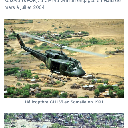
Kosovo (
KFOR
). 6 CH146 Griffon engagés en
Haïti
de
mars à juillet 2004.
Hélicoptère CH135 en Somalie en 1991