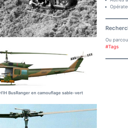
Opérateu
Recherch
Ou parcou
#Tags
H1H BusRanger en camouflage sable-vert