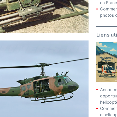
en Fran
Comment
photos d
Liens ut
Annonces
opportu
hélicopt
Comment
d’hélico