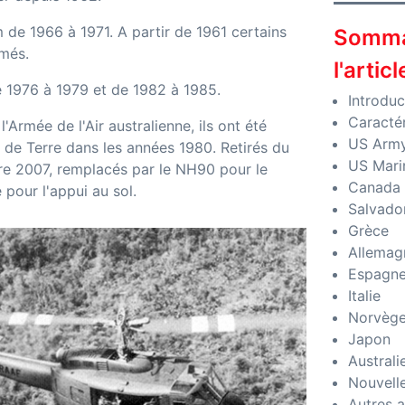
de 1966 à 1971. A partir de 1961 certains
Somma
rmés.
l'articl
e 1976 à 1979 et de 1982 à 1985.
Introduc
Caractér
'Armée de l'Air australienne, ils ont été
US Arm
e de Terre dans les années 1980. Retirés du
US Mari
re 2007, remplacés par le NH90 pour le
Canada
 pour l'appui au sol.
Salvado
Grèce
Allemag
Espagn
Italie
Norvèg
Japon
Australi
Nouvell
Autres 