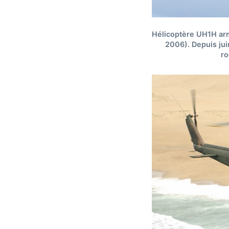
Hélicoptère UH1H arm
2006). Depuis ju
ro