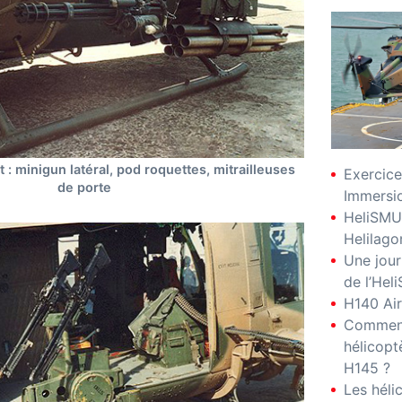
 : minigun latéral, pod roquettes, mitrailleuses
Exercice
de porte
Immersio
HeliSMU
Helilago
Une jour
de l’Hel
H140 Air
Comment
hélicopt
H145 ?
Les hél