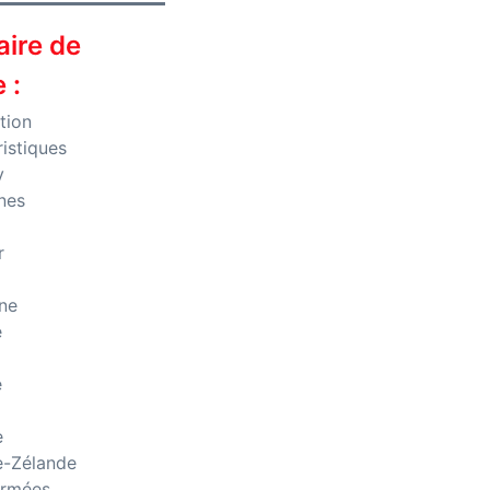
ire de
e :
tion
istiques
y
nes
r
ne
e
e
e
e-Zélande
armées