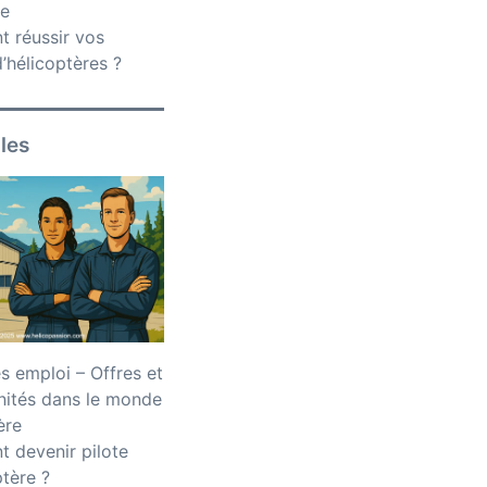
ce
 réussir vos
’hélicoptères ?
iles
 emploi – Offres et
nités dans le monde
ère
 devenir pilote
ptère ?