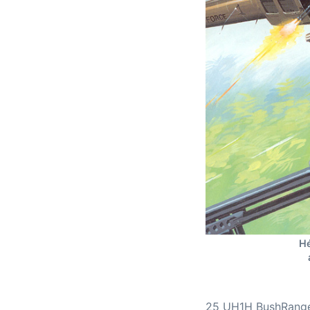
Hé
25 UH1H BushRange