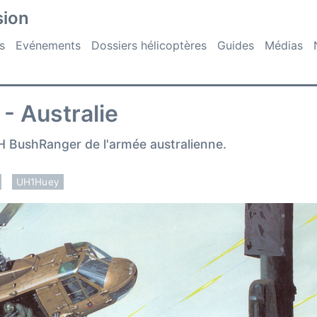
sion
s
Evénements
Dossiers hélicoptères
Guides
Médias
- Australie
H BushRanger de l'armée australienne.
UH1Huey