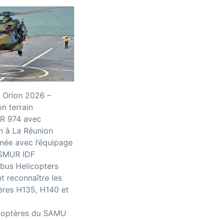
 Orion 2026 –
n terrain
R 974 avec
n à La Réunion
née avec l’équipage
iSMUR IDF
bus Helicopters
 reconnaître les
ères H135, H140 et
icoptères du SAMU