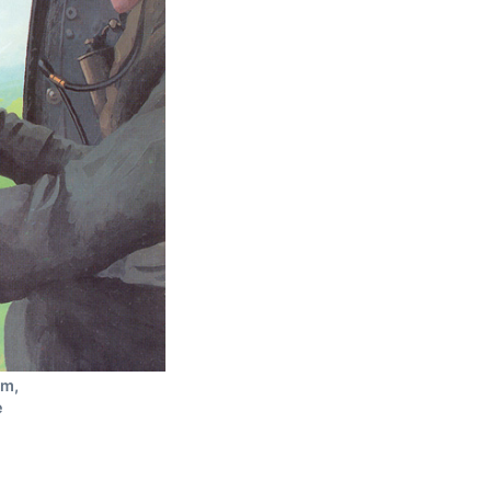
am,
e