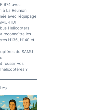
R 974 avec
n à La Réunion
née avec l’équipage
iSMUR IDF
bus Helicopters
 reconnaître les
ères H135, H140 et
icoptères du SAMU
ce
 réussir vos
’hélicoptères ?
iles