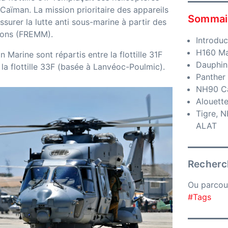
aïman. La mission prioritaire des appareils
Sommai
'assurer la lutte anti sous-marine à partir des
sions (FREMM).
Introduc
H160 Ma
Marine sont répartis entre la flottille 31F
Dauphin
la flottille 33F (basée à Lanvéoc-Poulmic).
Panther
NH90 C
Alouette 
Tigre, N
ALAT
Recherch
Ou parcou
#Tags