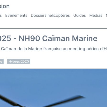
sion
s
Evénements
Dossiers hélicoptères
Guides
Médias
025 - NH90 Caïman Marine
Caïman de la Marine française au meeting aérien d'
ce
Hyères 2025