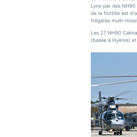
Lynx par des NH90 C
de la flottille est d
frégates multi-mis
Les 27 NH90 Caïman 
(basée à Hyères) et 