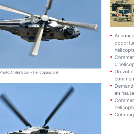
Annonces
opportu
hélicopt
Comment
d’hélico
Un vol e
Photo André Bour - Helicopassion)
comment
Demande
en haute
Comment
hélicopt
Coloriag