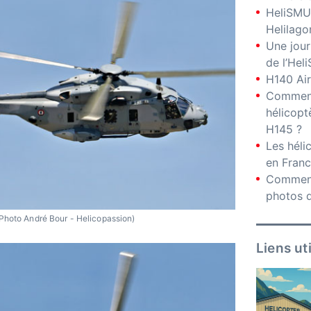
HeliSMU
Helilago
Une jour
de l’Hel
H140 Air
Comment
hélicopt
H145 ?
Les hél
en Fran
Comment
photos d
Photo André Bour - Helicopassion)
Liens ut