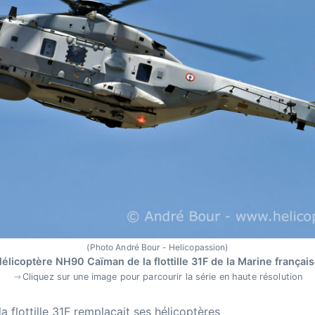
(Photo André Bour - Helicopassion)
élicoptère NH90 Caïman de la flottille 31F de la Marine françai
Cliquez sur une image pour parcourir la série en haute résolution
a flottille 31F remplaçait ses hélicoptères