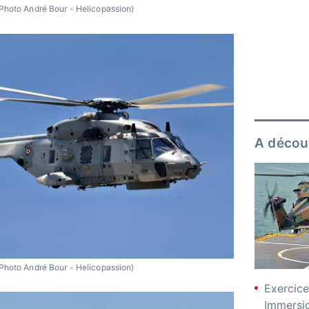
Photo André Bour - Helicopassion)
A décou
Photo André Bour - Helicopassion)
Exercice
Immersio