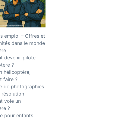
 emploi – Offres et
nités dans le monde
ère
 devenir pilote
ptère ?
n hélicoptère,
 faire ?
 de photographies
 résolution
 vole un
ère ?
e pour enfants