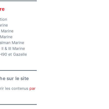
re
tion
rine
 Marine
 Marine
aïman Marine
II & III Marine
H90 et Gazelle
e sur le site
rir les contenus
par