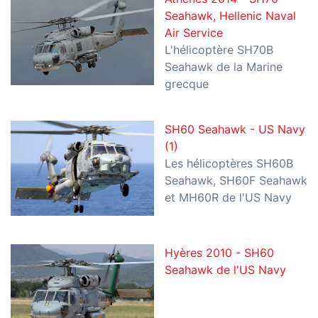
Seahawk, Hellenic Naval
Air Service
L'hélicoptère SH70B
Seahawk de la Marine
grecque
SH60 Seahawk - US Navy
(1)
Les hélicoptères SH60B
Seahawk, SH60F Seahawk
et MH60R de l'US Navy
Hyères 2010 - SH60
Seahawk de l'US Navy