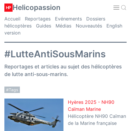
Helicopassion
HP
Accueil
Reportages
Evénements
Dossiers
hélicoptères
Guides
Médias
Nouveautés
English
version
#LutteAntiSousMarins
Reportages et articles au sujet des hélicoptères
de lutte anti-sous-marins.
#Tags
Hyères 2025 - NH90
Caïman Marine
Hélicoptère NH90 Caïman
de la Marine française