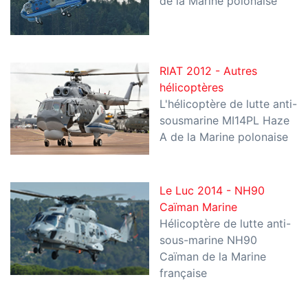
de la Marine polonaise
RIAT 2012 - Autres
hélicoptères
L'hélicoptère de lutte anti-
sousmarine MI14PL Haze
A de la Marine polonaise
Le Luc 2014 - NH90
Caïman Marine
Hélicoptère de lutte anti-
sous-marine NH90
Caïman de la Marine
française