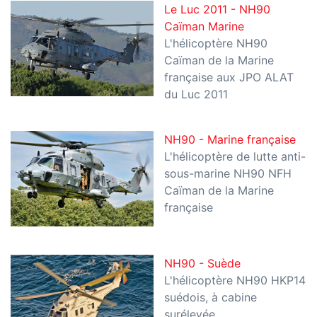
Le Luc 2011 - NH90
Caïman Marine
L'hélicoptère NH90
Caïman de la Marine
française aux JPO ALAT
du Luc 2011
NH90 - Marine française
L'hélicoptère de lutte anti-
sous-marine NH90 NFH
Caïman de la Marine
française
NH90 - Suède
L'hélicoptère NH90 HKP14
suédois, à cabine
surélevée