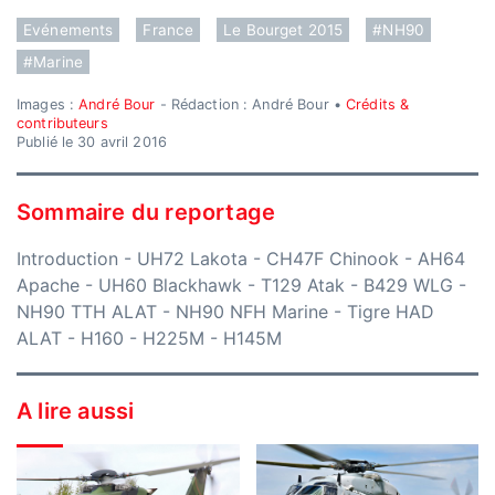
Evénements
France
Le Bourget 2015
#NH90
#Marine
Images :
André Bour
- Rédaction : André Bour •
Crédits &
contributeurs
Publié le 30 avril 2016
Sommaire du reportage
Introduction
-
UH72 Lakota
-
CH47F Chinook
-
AH64
Apache
-
UH60 Blackhawk
-
T129 Atak
-
B429 WLG
-
NH90 TTH ALAT
-
NH90 NFH Marine
-
Tigre HAD
ALAT
-
H160
-
H225M
-
H145M
A lire aussi