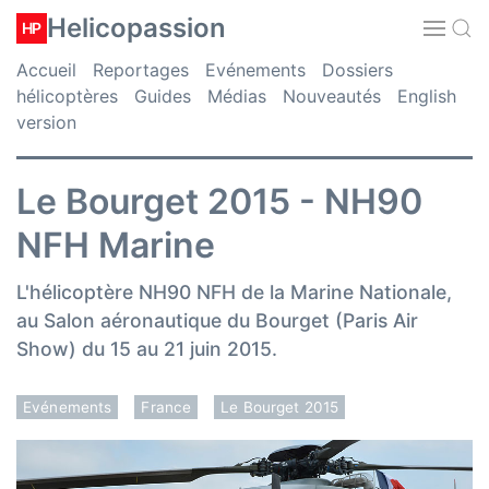
Helicopassion
HP
Accueil
Reportages
Evénements
Dossiers
hélicoptères
Guides
Médias
Nouveautés
English
version
Le Bourget 2015 - NH90
NFH Marine
L'hélicoptère NH90 NFH de la Marine Nationale,
au Salon aéronautique du Bourget (Paris Air
Show) du 15 au 21 juin 2015.
Evénements
France
Le Bourget 2015