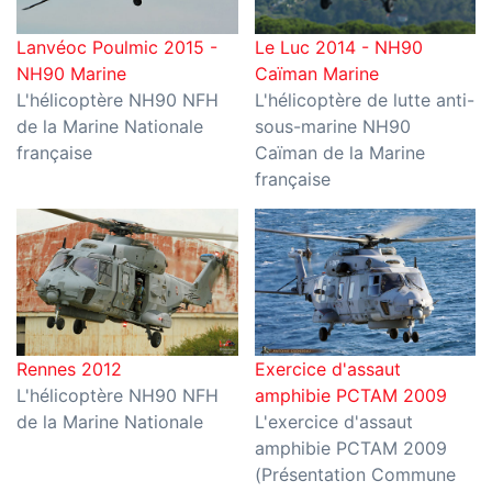
Lanvéoc Poulmic 2015 -
Le Luc 2014 - NH90
NH90 Marine
Caïman Marine
L'hélicoptère NH90 NFH
L'hélicoptère de lutte anti-
de la Marine Nationale
sous-marine NH90
française
Caïman de la Marine
française
Rennes 2012
Exercice d'assaut
L'hélicoptère NH90 NFH
amphibie PCTAM 2009
de la Marine Nationale
L'exercice d'assaut
amphibie PCTAM 2009
(Présentation Commune