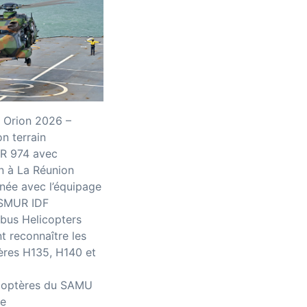
 Orion 2026 –
n terrain
R 974 avec
n à La Réunion
née avec l’équipage
iSMUR IDF
bus Helicopters
 reconnaître les
ères H135, H140 et
icoptères du SAMU
ce