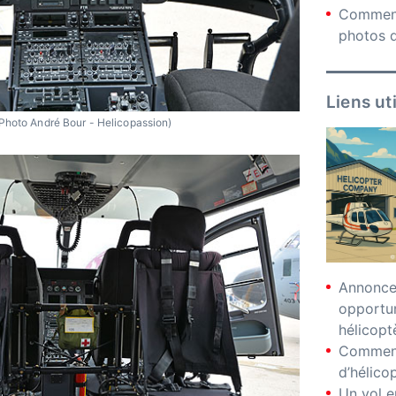
Comment
photos d
Liens ut
Photo André Bour - Helicopassion)
Annonces
opportu
hélicopt
Comment
d’hélico
Un vol e