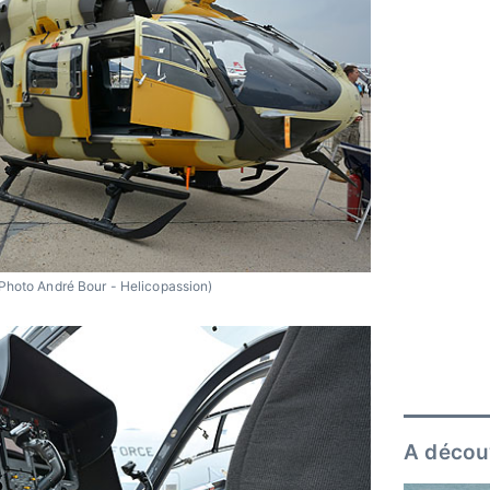
Photo André Bour - Helicopassion)
A décou