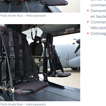
comment
Demande
Photo André Bour - Helicopassion)
en haute
Comment
hélicopt
Coloriag
Photo André Bour - Helicopassion)