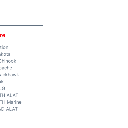
re
tion
akota
Chinook
pache
lackhawk
ak
LG
TH ALAT
FH Marine
AD ALAT