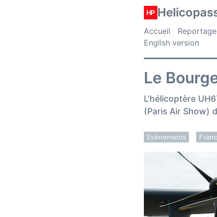
Helicopas
HP
Accueil
Reportage
English version
Le Bourge
L'hélicoptère UH6
(Paris Air Show) d
Evénements
Fran