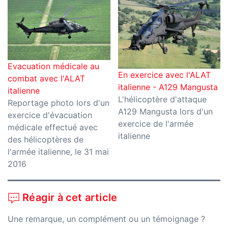
Evacuation médicale au
En exercice avec l'ALAT
combat avec l'ALAT
italienne - A129 Mangusta
italienne
L'hélicoptère d'attaque
Reportage photo lors d'un
A129 Mangusta lors d'un
exercice d'évacuation
exercice de l'armée
médicale effectué avec
italienne
des hélicoptères de
l'armée italienne, le 31 mai
2016
Réagir à cet article
Une remarque, un complément ou un témoignage ?