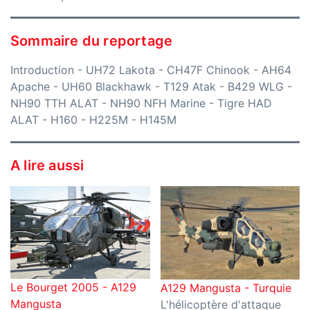
Sommaire du reportage
Introduction
-
UH72 Lakota
-
CH47F Chinook
-
AH64
Apache
-
UH60 Blackhawk
-
T129 Atak
-
B429 WLG
-
NH90 TTH ALAT
-
NH90 NFH Marine
-
Tigre HAD
ALAT
-
H160
-
H225M
-
H145M
A lire aussi
Le Bourget 2005 - A129
A129 Mangusta - Turquie
Mangusta
L'hélicoptère d'attaque