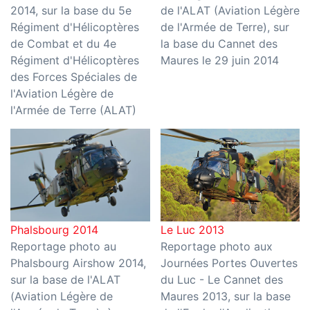
2014, sur la base du 5e
de l'ALAT (Aviation Légère
Régiment d'Hélicoptères
de l'Armée de Terre), sur
de Combat et du 4e
la base du Cannet des
Régiment d'Hélicoptères
Maures le 29 juin 2014
des Forces Spéciales de
l'Aviation Légère de
l'Armée de Terre (ALAT)
Phalsbourg 2014
Le Luc 2013
Reportage photo au
Reportage photo aux
Phalsbourg Airshow 2014,
Journées Portes Ouvertes
sur la base de l'ALAT
du Luc - Le Cannet des
(Aviation Légère de
Maures 2013, sur la base