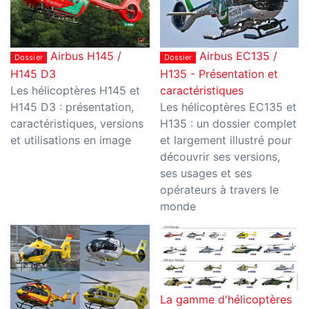
Airbus H145 /
Airbus EC135 /
Dossier
Dossier
H145 D3
H135 - Présentation et
Les hélicoptères H145 et
caractéristiques
H145 D3 : présentation,
Les hélicoptères EC135 et
caractéristiques, versions
H135 : un dossier complet
et utilisations en image
et largement illustré pour
découvrir ses versions,
ses usages et ses
opérateurs à travers le
monde
La gamme d'hélicoptères