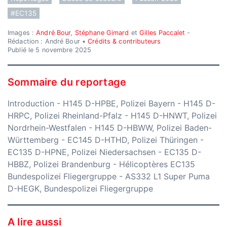
#EC135
Images :
André Bour
,
Stéphane Gimard
et
Gilles Paccalet
-
Rédaction : André Bour •
Crédits & contributeurs
Publié le 5 novembre 2025
Sommaire du reportage
Introduction
-
H145 D-HPBE, Polizei Bayern
-
H145 D-
HRPC, Polizei Rheinland-Pfalz
-
H145 D-HNWT, Polizei
Nordrhein-Westfalen
-
H145 D-HBWW, Polizei Baden-
Württemberg
-
EC145 D-HTHD, Polizei Thüringen
-
EC135 D-HPNE, Polizei Niedersachsen
-
EC135 D-
HBBZ, Polizei Brandenburg
-
Hélicoptères EC135
Bundespolizei Fliegergruppe
-
AS332 L1 Super Puma
D-HEGK, Bundespolizei Fliegergruppe
A lire aussi