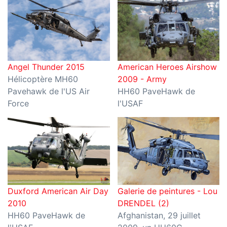
Angel Thunder 2015
American Heroes Airshow
Hélicoptère MH60
2009 - Army
Pavehawk de l'US Air
HH60 PaveHawk de
Force
l'USAF
Duxford American Air Day
Galerie de peintures - Lou
2010
DRENDEL (2)
HH60 PaveHawk de
Afghanistan, 29 juillet