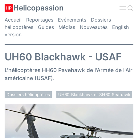
Helicopassion
HP
Accueil
Reportages
Evénements
Dossiers
hélicoptères
Guides
Médias
Nouveautés
English
version
UH60 Blackhawk - USAF
L'hélicoptères HH60 Pavehawk de l'Armée de l'Air
américaine (USAF).
Dossiers hélicoptères
UH60 Blackhawk et SH60 Seahawk