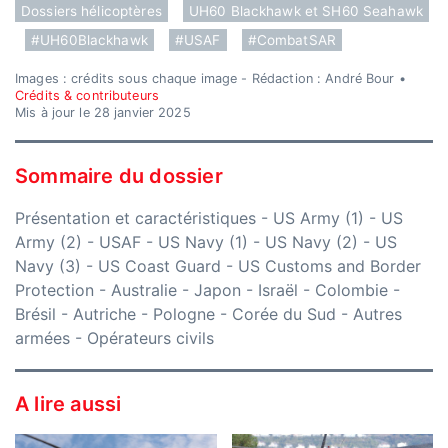
Dossiers hélicoptères
UH60 Blackhawk et SH60 Seahawk
#UH60Blackhawk
#USAF
#CombatSAR
Images : crédits sous chaque image - Rédaction : André Bour •
Crédits & contributeurs
Mis à jour le 28 janvier 2025
Sommaire du dossier
Présentation et caractéristiques
-
US Army (1)
-
US
Army (2)
-
USAF
-
US Navy (1)
-
US Navy (2)
-
US
Navy (3)
-
US Coast Guard
-
US Customs and Border
Protection
-
Australie
-
Japon
-
Israël
-
Colombie
-
Brésil
-
Autriche
-
Pologne
-
Corée du Sud
-
Autres
armées
-
Opérateurs civils
A lire aussi