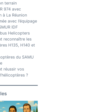
n terrain
R 974 avec
n à La Réunion
née avec l’équipage
iSMUR IDF
bus Helicopters
 reconnaître les
ères H135, H140 et
icoptères du SAMU
ce
 réussir vos
’hélicoptères ?
iles