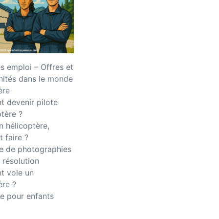
 emploi – Offres et
nités dans le monde
ère
 devenir pilote
ptère ?
n hélicoptère,
 faire ?
 de photographies
 résolution
 vole un
ère ?
e pour enfants