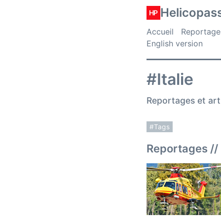
Helicopas
HP
Accueil
Reportage
English version
#Italie
Reportages et arti
#Tags
Reportages //