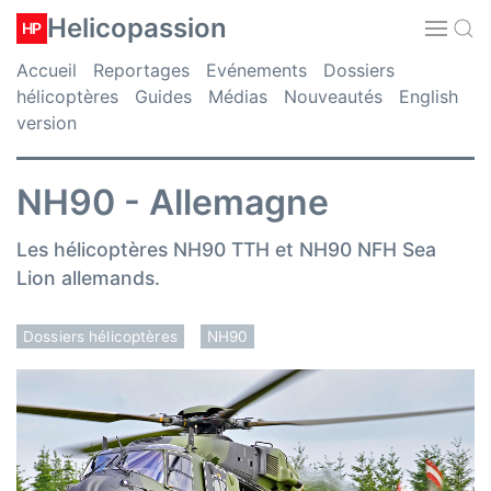
Helicopassion
HP
Accueil
Reportages
Evénements
Dossiers
hélicoptères
Guides
Médias
Nouveautés
English
version
NH90 - Allemagne
Les hélicoptères NH90 TTH et NH90 NFH Sea
Lion allemands.
Dossiers hélicoptères
NH90