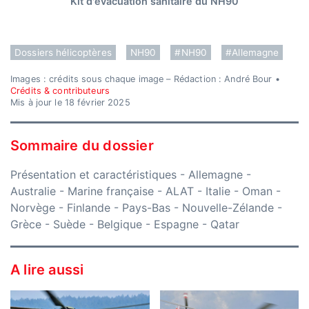
Kit d'évacuation sanitaire du NH90
Dossiers hélicoptères
NH90
#NH90
#Allemagne
Images : crédits sous chaque image – Rédaction : André Bour •
Crédits & contributeurs
Mis à jour le 18 février 2025
Sommaire du dossier
Présentation et caractéristiques
-
Allemagne
-
Australie
-
Marine française
-
ALAT
-
Italie
-
Oman
-
Norvège
-
Finlande
-
Pays-Bas
-
Nouvelle-Zélande
-
Grèce
-
Suède
-
Belgique
-
Espagne
-
Qatar
A lire aussi